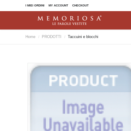
I MIEI ORDINI
MY ACCOUNT
CHECKOUT
Home
PRODOTTI
Taccuini e blocchi
/
/
I Coriandoli
Polvere di stelle
TACCUINI E BLOCCHI
ALTRI PRODOTTI
Dorado
Quaderni
Dorado Old Collection
Cartelline
Penbook
Mousepad
Penbook Love Edition
Sottomano
Taccuino Orion
Panni microfibra
Valigette
Segnacalici
With compliments