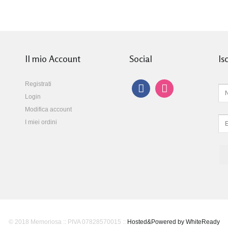
Il mio Account
Social
Is
Registrati
Login
Modifica account
I miei ordini
© 2018 Memoriosa :: PIVA 07828570015 ::
Hosted&Powered by WhiteReady