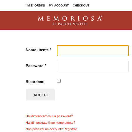
I MIEI ORDINI
MY ACCOUNT
CHECKOUT
I Coriandoli
Polvere di stelle
TACCUINI E BLOCCHI
ALTRI PRODOTTI
Nome utente
*
Dorado
Quaderni
Dorado Old Collection
Cartelline
Penbook
Password
*
Mousepad
Penbook Love Edition
Sottomano
Taccuino Orion
Panni microfibra
Ricordami
Valigette
ACCEDI
Segnacalici
With compliments
Hai dimenticato la tua password?
Hai dimenticato il tuo nome utente?
Non possiedi un account? Registrati