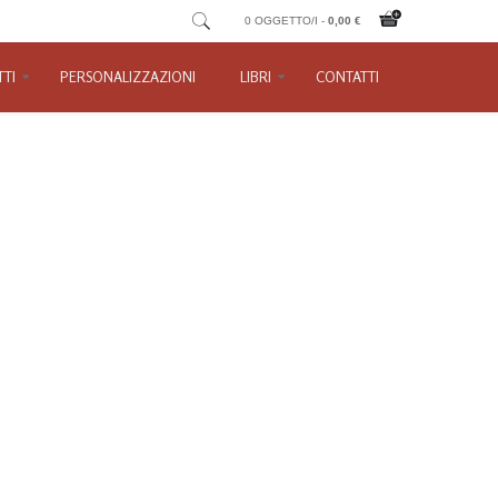
0 OGGETTO/I -
0,00 €
TI
PERSONALIZZAZIONI
LIBRI
CONTATTI